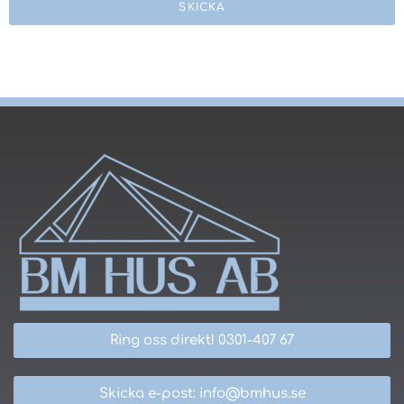
SKICKA
Ring oss direkt! 0301-407 67
Skicka e-post: info@bmhus.se