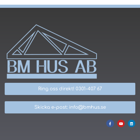
Ring oss direkt! 0301-407 67
Skicka e-post: info@bmhus.se