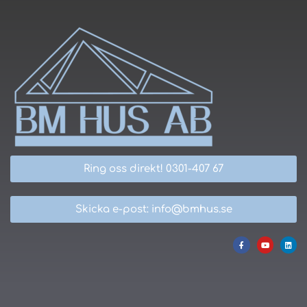
Ring oss direkt! 0301-407 67
Skicka e-post: info@bmhus.se